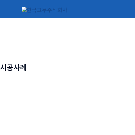
콘
텐
츠
로
건
너
뛰
기
시공사례